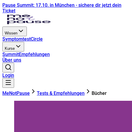
Pause Summit: 17.10. in München - sichere dir jetzt dein
Ticket
Wissen
Symptomtest
Circle
Kurse
Summit
Empfehlungen
Über uns
Login
MeNotPause
Tests & Empfehlungen
Bücher