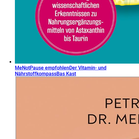
MeNotPause empfohlen
Der Vitamin- und
Nährstoffkompass
Bas Kast