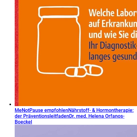
MeNotPause empfohlen
Nährstoff- & Hormontherapie:
der Präventionsleitfaden
Dr. med. Helena Orfanos-
Boeckel