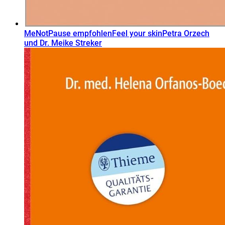
MeNotPause empfohlen
Feel your skin
Petra Orzech
und Dr. Meike Streker