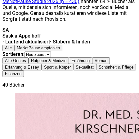
MeNotPause Studie 2026 (n = 430)
nannten 64 % Bücher als
Quelle, mit der sie sich informieren, noch vor Social Media
und Google. Genau deshalb kuratieren wir diese Liste mit
Sorgfalt statt nach Provision.
SA
Saskia Appelhoff
·
Laufend aktualisiert
·
Stöbern & finden
Alle
MeNotPause empfohlen
Sortieren:
Alle Genres
Ratgeber & Medizin
Ernährung
Roman
Erfahrung & Essay
Sport & Körper
Sexualität
Schönheit & Pflege
Finanzen
40
Bücher