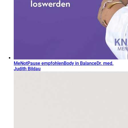
MeNotPause empfohlen
Body in Balance
Dr. med.
Judith Bildau