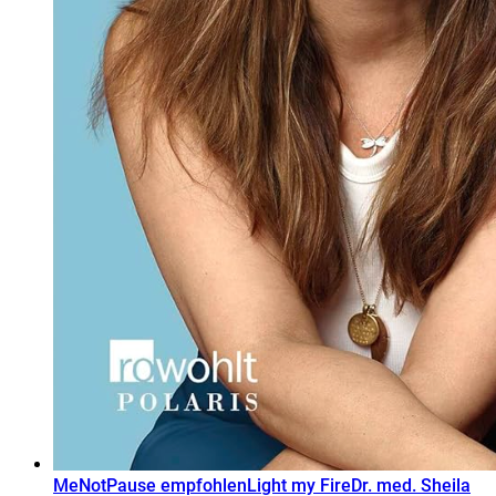
MeNotPause empfohlen
Light my Fire
Dr. med. Sheila