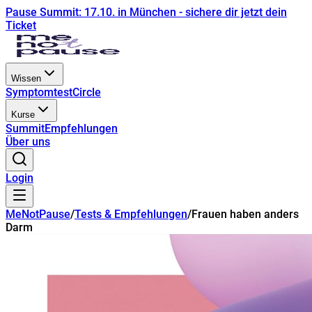
Pause Summit: 17.10. in München - sichere dir jetzt dein
Ticket
Wissen
Symptomtest
Circle
Kurse
Summit
Empfehlungen
Über uns
Login
MeNotPause
/
Tests & Empfehlungen
/
Frauen haben anders
Darm