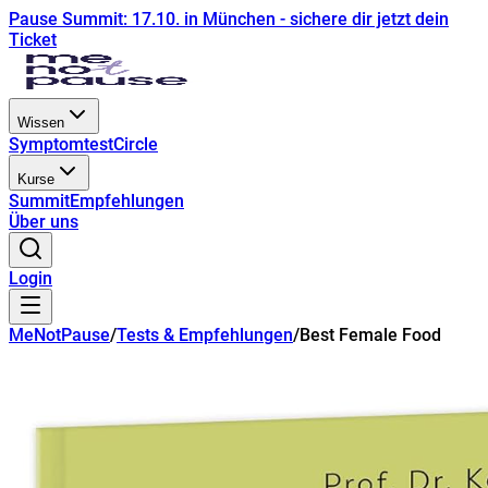
Pause Summit: 17.10. in München - sichere dir jetzt dein
Ticket
Wissen
Symptomtest
Circle
Kurse
Summit
Empfehlungen
Über uns
Login
MeNotPause
/
Tests & Empfehlungen
/
Best Female Food