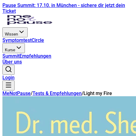
Pause Summit: 17.10. in München - sichere dir jetzt dein
Ticket
Wissen
Symptomtest
Circle
Kurse
Summit
Empfehlungen
Über uns
Login
MeNotPause
/
Tests & Empfehlungen
/
Light my Fire