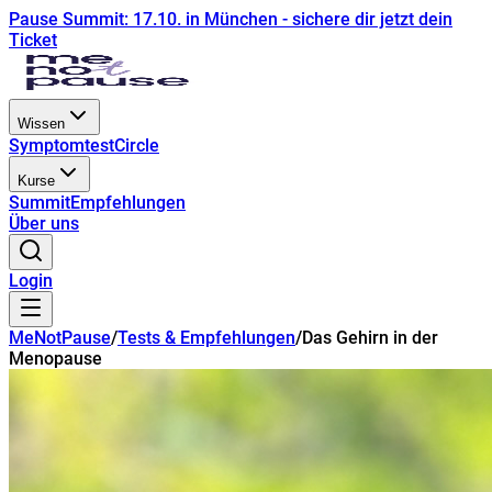
Pause Summit: 17.10. in München - sichere dir jetzt dein
Ticket
Wissen
Symptomtest
Circle
Kurse
Summit
Empfehlungen
Über uns
Login
MeNotPause
/
Tests & Empfehlungen
/
Das Gehirn in der
Menopause