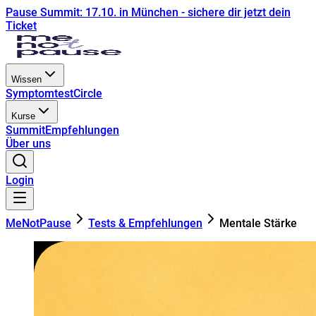
Pause Summit: 17.10. in München - sichere dir jetzt dein
Ticket
Wissen
Symptomtest
Circle
Kurse
Summit
Empfehlungen
Über uns
Login
MeNotPause
Tests & Empfehlungen
Mentale Stärke