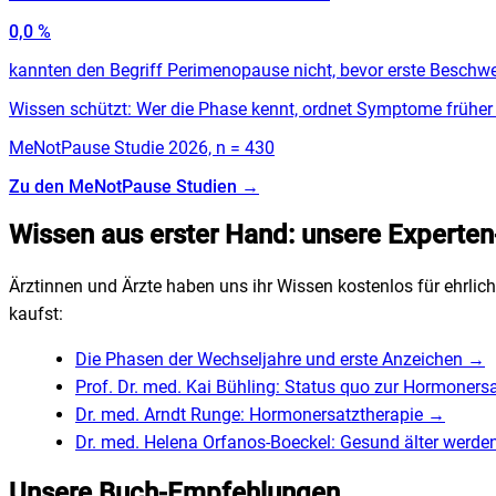
0,0
%
kannten den Begriff Perimenopause nicht, bevor erste Beschw
Wissen schützt: Wer die Phase kennt, ordnet Symptome früher r
MeNotPause Studie 2026, n = 430
Zu den MeNotPause Studien
→
Wissen aus erster Hand: unsere Experten
Ärztinnen und Ärzte haben uns ihr Wissen kostenlos für ehrlic
kaufst:
Die Phasen der Wechseljahre und erste Anzeichen
→
Prof. Dr. med. Kai Bühling: Status quo zur Hormoners
Dr. med. Arndt Runge: Hormonersatztherapie
→
Dr. med. Helena Orfanos-Boeckel: Gesund älter werde
Unsere Buch-Empfehlungen