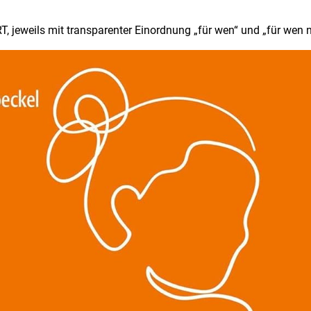
 jeweils mit transparenter Einordnung „für wen“ und „für wen nic