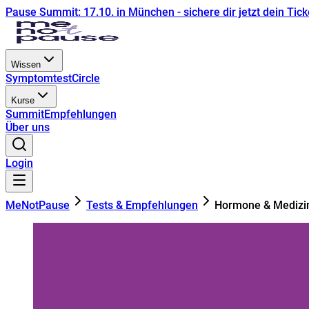
Pause Summit: 17.10. in München - sichere dir jetzt dein Tick
Wissen
Symptomtest
Circle
Kurse
Summit
Empfehlungen
Über uns
Login
MeNotPause
Tests & Empfehlungen
Hormone & Medizi