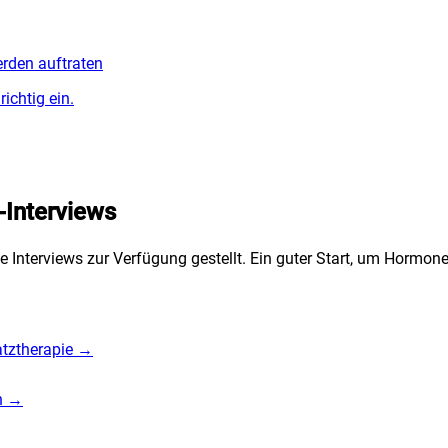
erden auftraten
ichtig ein.
-Interviews
he Interviews zur Verfügung gestellt. Ein guter Start, um Horm
atztherapie
→
n
→