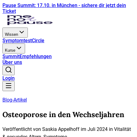
Pause Summit: 17.10. in München - sichere dir jetzt dein
Ticket
Wissen
Symptomtest
Circle
Kurse
Summit
Empfehlungen
Über uns
Login
Blog-Artikel
Osteoporose in den Wechseljahren
Veröffentlicht von
Saskia Appelhoff
im
Juli 2024
in
Vitalität
& gesundes Altern
,
Symptome