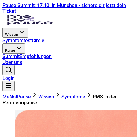
Pause Summit: 17.10. in München - sichere dir jetzt dein
Ticket
Wissen
Symptomtest
Circle
Kurse
Summit
Empfehlungen
Über uns
Login
MeNotPause
Wissen
Symptome
PMS in der
Perimenopause