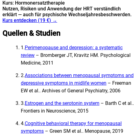
Kurs: Hormonersatztherapie
Nutzen, Risiken und Anwendung der HRT verständlich
erklärt — auch für psychische Wechseljahresbeschwerden.
Kurs entdecken (19 €) →
Quellen & Studien
1
.
Perimenopause and depression: a systematic
review
–
Bromberger JT, Kravitz HM
.
Psychological
Medicine, 2011
2
.
Associations between menopausal symptoms and
depressive symptoms in midlife women
–
Freeman
EW et al.
.
Archives of General Psychiatry, 2006
3
.
Estrogen and the serotonin system
–
Barth C et al.
.
Frontiers in Neuroscience, 2015
4
.
Cognitive behavioral therapy for menopausal
symptoms
–
Green SM et al.
.
Menopause, 2019