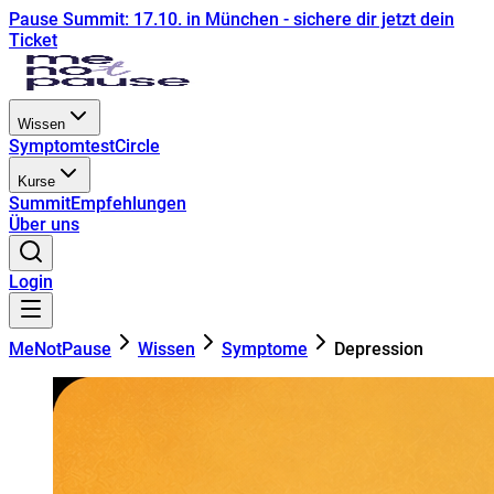
Pause Summit: 17.10. in München - sichere dir jetzt dein
Ticket
Wissen
Symptomtest
Circle
Kurse
Summit
Empfehlungen
Über uns
Login
MeNotPause
Wissen
Symptome
Depression