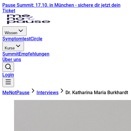
Pause Summit: 17.10. in München - sichere dir jetzt dein
Ticket
Wissen
Symptomtest
Circle
Kurse
Summit
Empfehlungen
Über uns
Login
MeNotPause
Interviews
Dr. Katharina Maria Burkhardt