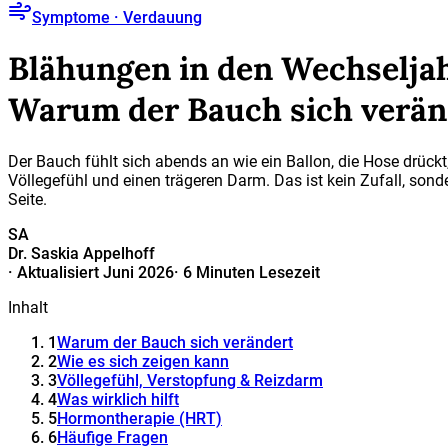
Symptome · Verdauung
Blähungen in den Wechselja
Warum der Bauch sich veränd
Der Bauch fühlt sich abends an wie ein Ballon, die Hose drück
Völlegefühl und einen trägeren Darm. Das ist kein Zufall, son
Seite.
SA
Dr. Saskia Appelhoff
·
Aktualisiert Juni 2026
·
6 Minuten Lesezeit
Inhalt
1
Warum der Bauch sich verändert
2
Wie es sich zeigen kann
3
Völlegefühl, Verstopfung & Reizdarm
4
Was wirklich hilft
5
Hormontherapie (HRT)
6
Häufige Fragen