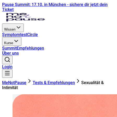
Pause Summit: 17.10. in München - sichere dir jetzt dein
Ticket
Wissen
Symptomtest
Circle
Kurse
Summit
Empfehlungen
Über uns
Login
MeNotPause
Tests & Empfehlungen
Sexualität &
Intimität