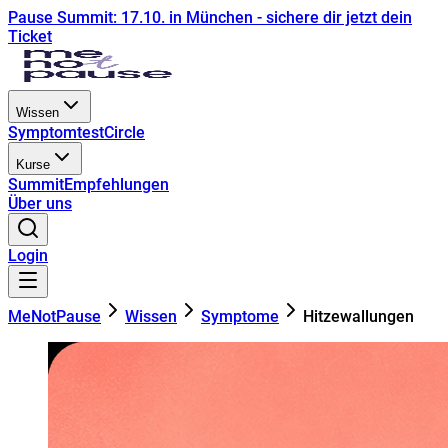
Pause Summit: 17.10. in München - sichere dir jetzt dein
Ticket
Wissen
Symptomtest
Circle
Kurse
Summit
Empfehlungen
Über uns
Login
MeNotPause
Wissen
Symptome
Hitzewallungen