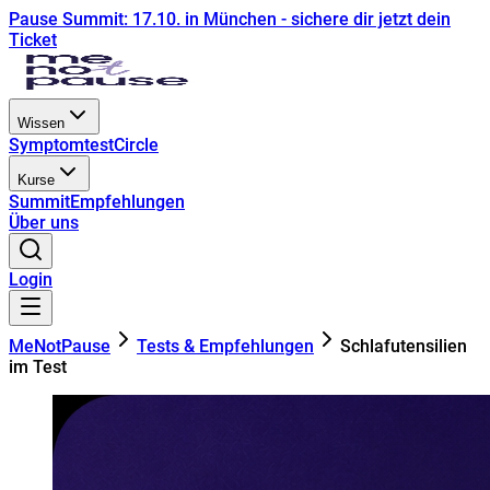
Pause Summit: 17.10. in München - sichere dir jetzt dein
Ticket
Wissen
Symptomtest
Circle
Kurse
Summit
Empfehlungen
Über uns
Login
MeNotPause
Tests & Empfehlungen
Schlafutensilien
im Test