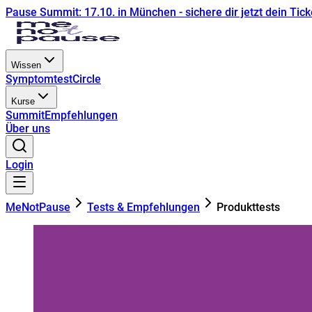
Pause Summit: 17.10. in München - sichere dir jetzt dein Tick
Wissen
Symptomtest
Circle
Kurse
Summit
Empfehlungen
Über uns
Login
MeNotPause
Tests & Empfehlungen
Produkttests