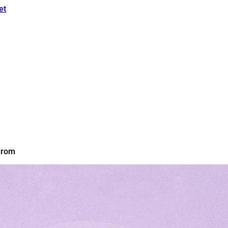
et
drom