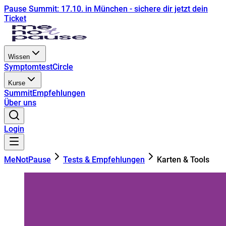
Pause Summit: 17.10. in München - sichere dir jetzt dein
Ticket
Wissen
Symptomtest
Circle
Kurse
Summit
Empfehlungen
Über uns
Login
MeNotPause
Tests & Empfehlungen
Karten & Tools