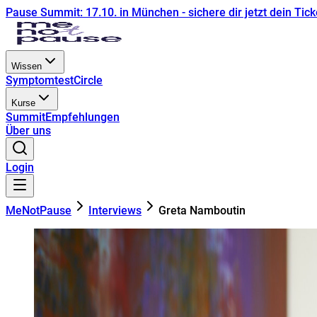
Pause Summit: 17.10. in München - sichere dir jetzt dein Tick
Wissen
Symptomtest
Circle
Kurse
Summit
Empfehlungen
Über uns
Login
MeNotPause
Interviews
Greta Namboutin