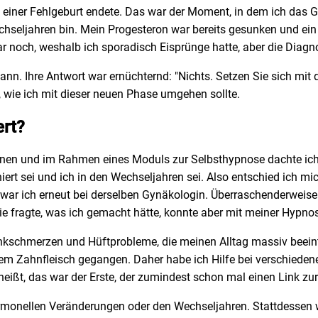
in einer Fehlgeburt endete. Das war der Moment, in dem ich das 
chseljahren bin. Mein Progesteron war bereits gesunken und ein E
ar noch, weshalb ich sporadisch Eisprünge hatte, aber die Diagn
 kann. Ihre Antwort war ernüchternd: "Nichts. Setzen Sie sich mi
, wie ich mit dieser neuen Phase umgehen sollte.
rt?
nnen und im Rahmen eines Moduls zur Selbsthypnose dachte ich
iert sei und ich in den Wechseljahren sei. Also entschied ich mi
war ich erneut bei derselben Gynäkologin. Überraschenderweise ste
Sie fragte, was ich gemacht hätte, konnte aber mit meiner Hypn
nkschmerzen und Hüftprobleme, die meinen Alltag massiv beeintr
 dem Zahnfleisch gegangen. Daher habe ich Hilfe bei verschied
eißt, das war der Erste, der zumindest schon mal einen Link zur
monellen Veränderungen oder den Wechseljahren. Stattdessen wu