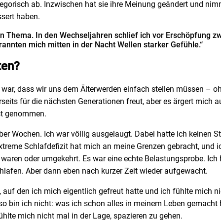
tegorisch ab. Inzwischen hat sie ihre Meinung geändert und nim
ssert haben.
e ein Thema. In den Wechseljahren schlief ich vor Erschöpfung 
rannten mich mitten in der Nacht Wellen starker Gefühle.“
ten?
 war, dass wir uns dem Älterwerden einfach stellen müssen – oh
seits für die nächsten Generationen freut, aber es ärgert mic
nst genommen.
er Wochen. Ich war völlig ausgelaugt. Dabei hatte ich keinen St
 extreme Schlafdefizit hat mich an meine Grenzen gebracht, un
s waren oder umgekehrt. Es war eine echte Belastungsprobe. Ic
chlafen. Aber dann eben nach kurzer Zeit wieder aufgewacht.
 auf den ich mich eigentlich gefreut hatte und ich fühlte mich 
 bin ich nicht: was ich schon alles in meinem Leben gemacht ha
ühlte mich nicht mal in der Lage, spazieren zu gehen.