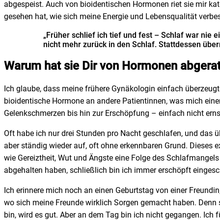
abgespeist. Auch von bioidentischen Hormonen riet sie mir ka
gesehen hat, wie sich meine Energie und Lebensqualität verbe
„Früher schlief ich tief und fest – Schlaf war ni
nicht mehr zurück in den Schlaf. Stattdessen über
Warum hat sie Dir von Hormonen abgera
Ich glaube, dass meine frühere Gynäkologin einfach überzeugt
bioidentische Hormone an andere Patientinnen, was mich einer
Gelenkschmerzen bis hin zur Erschöpfung – einfach nicht er
Oft habe ich nur drei Stunden pro Nacht geschlafen, und das üb
aber ständig wieder auf, oft ohne erkennbaren Grund. Dieses
wie Gereiztheit, Wut und Ängste eine Folge des Schlafmangel
abgehalten haben, schließlich bin ich immer erschöpft einges
Ich erinnere mich noch an einen Geburtstag von einer Freundin,
wo sich meine Freunde wirklich Sorgen gemacht haben. Denn so
bin, wird es gut. Aber an dem Tag bin ich nicht gegangen. Ich f