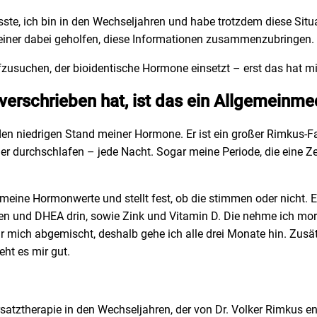
ste, ich bin in den Wechseljahren und habe trotzdem diese Sit
keiner dabei geholfen, diese Informationen zusammenzubringen.
fzusuchen, der bioidentische Hormone einsetzt – erst das hat mir
 verschrieben hat, ist das ein Allgemeinme
den niedrigen Stand meiner Hormone. Er ist ein großer Rimkus-Fa
r durchschlafen – jede Nacht. Sogar meine Periode, die eine Ze
 meine Hormonwerte und stellt fest, ob die stimmen oder nicht. 
ogen und DHEA drin, sowie Zink und Vitamin D. Die nehme ich mo
r mich abgemischt, deshalb gehe ich alle drei Monate hin. Zusät
ht es mir gut.
satztherapie in den Wechseljahren, der von Dr. Volker Rimkus 