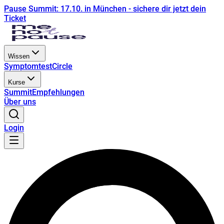
Pause Summit: 17.10. in München - sichere dir jetzt dein
Ticket
Wissen
Symptomtest
Circle
Kurse
Summit
Empfehlungen
Über uns
Login