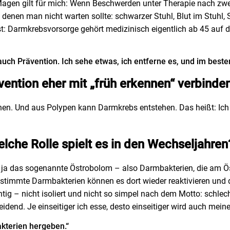
Magen gilt für mich: Wenn Beschwerden unter Therapie nach zwe
ei denen man nicht warten sollte: schwarzer Stuhl, Blut im Stuhl
t: Darmkrebsvorsorge gehört medizinisch eigentlich ab 45 auf
 auch Prävention. Ich sehe etwas, ich entferne es, und im beste
ävention eher mit „früh erkennen“ verbinden
en. Und aus Polypen kann Darmkrebs entstehen. Das heißt: Ich sc
che Rolle spielt es in den Wechseljahren
ja das sogenannte Östrobolom – also Darmbakterien, die am Öst
stimmte Darmbakterien können es dort wieder reaktivieren und 
htig – nicht isoliert und nicht so simpel nach dem Motto: schle
dend. Je einseitiger ich esse, desto einseitiger wird auch meine b
kterien hergeben.“