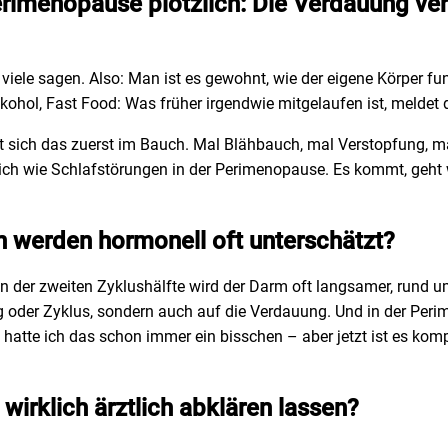
erimenopause plötzlich: Die Verdauung ve
viele sagen. Also: Man ist es gewohnt, wie der eigene Körper fu
Alkohol, Fast Food: Was früher irgendwie mitgelaufen ist, meldet 
t sich das zuerst im Bauch. Mal Blähbauch, mal Verstopfung, ma
lich wie Schlafstörungen in der Perimenopause. Es kommt, geht w
 werden hormonell oft unterschätzt?
In der zweiten Zyklushälfte wird der Darm oft langsamer, rund 
 oder Zyklus, sondern auch auf die Verdauung. Und in der Per
atte ich das schon immer ein bisschen – aber jetzt ist es kompl
irklich ärztlich abklären lassen?