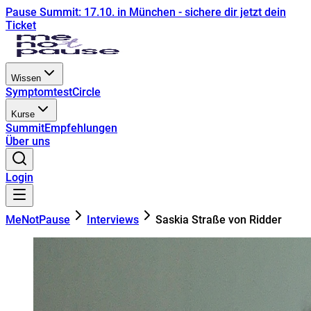
Pause Summit: 17.10. in München - sichere dir jetzt dein
Ticket
Wissen
Symptomtest
Circle
Kurse
Summit
Empfehlungen
Über uns
Login
MeNotPause
Interviews
Saskia Straße von Ridder