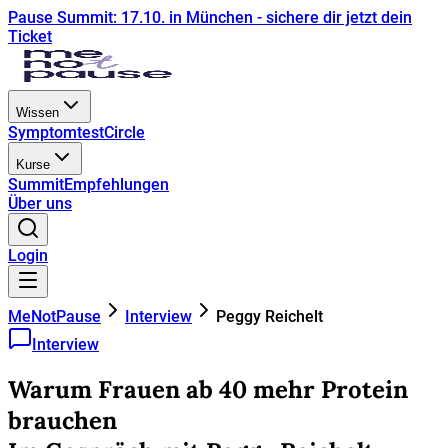
Pause Summit: 17.10. in München - sichere dir jetzt dein
Ticket
Wissen
Symptomtest
Circle
Kurse
Summit
Empfehlungen
Über uns
Login
MeNotPause
Interview
Peggy Reichelt
Interview
Warum Frauen ab 40 mehr Protein
brauchen