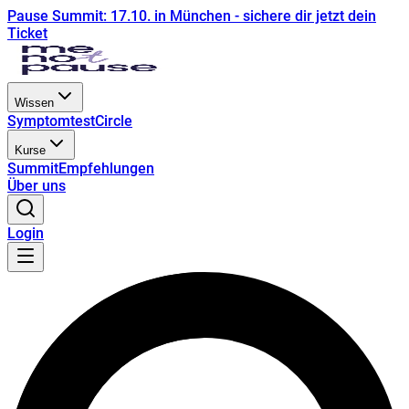
Pause Summit: 17.10. in München - sichere dir jetzt dein
Ticket
Wissen
Symptomtest
Circle
Kurse
Summit
Empfehlungen
Über uns
Login