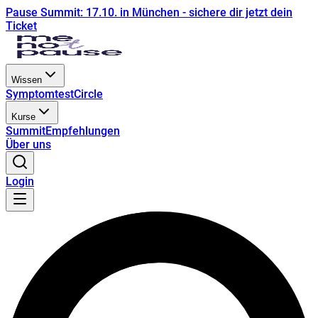
Pause Summit: 17.10. in München - sichere dir jetzt dein
Ticket
Wissen
Symptomtest
Circle
Kurse
Summit
Empfehlungen
Über uns
Login