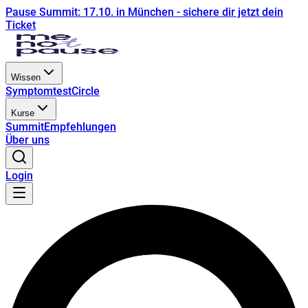
Pause Summit: 17.10. in München - sichere dir jetzt dein
Ticket
Wissen
Symptomtest
Circle
Kurse
Summit
Empfehlungen
Über uns
Login