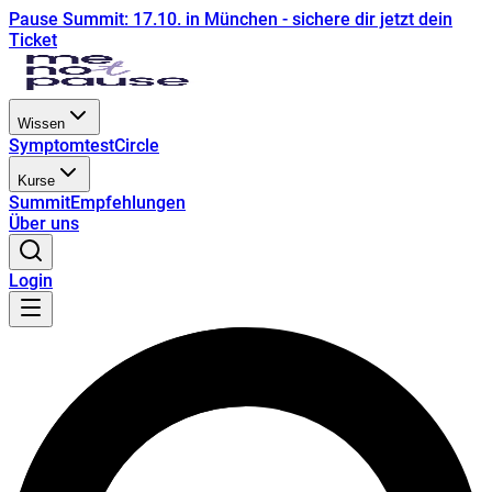
Pause Summit: 17.10. in München - sichere dir jetzt dein
Ticket
Wissen
Symptomtest
Circle
Kurse
Summit
Empfehlungen
Über uns
Login