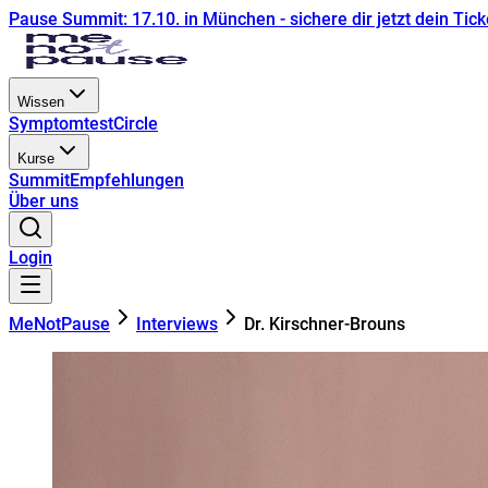
Pause Summit: 17.10. in München - sichere dir jetzt dein Tick
Wissen
Symptomtest
Circle
Kurse
Summit
Empfehlungen
Über uns
Login
MeNotPause
Interviews
Dr. Kirschner-Brouns