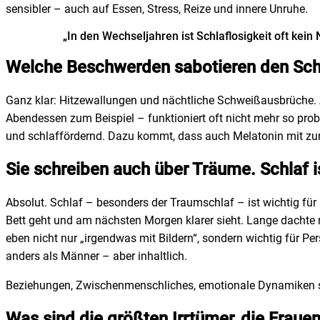
sensibler – auch auf Essen, Stress, Reize und innere Unruhe.
„In den Wechseljahren ist Schlaflosigkeit oft kei
Welche Beschwerden sabotieren den Schl
Ganz klar: Hitzewallungen und nächtliche Schweißausbrüche. Abe
Abendessen zum Beispiel – funktioniert oft nicht mehr so proble
und schlaffördernd. Dazu kommt, dass auch Melatonin mit zuneh
Sie schreiben auch über Träume. Schlaf i
Absolut. Schlaf – besonders der Traumschlaf – ist wichtig fü
Bett geht und am nächsten Morgen klarer sieht. Lange dachte m
eben nicht nur „irgendwas mit Bildern“, sondern wichtig für Pe
anders als Männer – aber inhaltlich.
Beziehungen, Zwischenmenschliches, emotionale Dynamiken spi
Was sind die größten Irrtümer, die Fraue