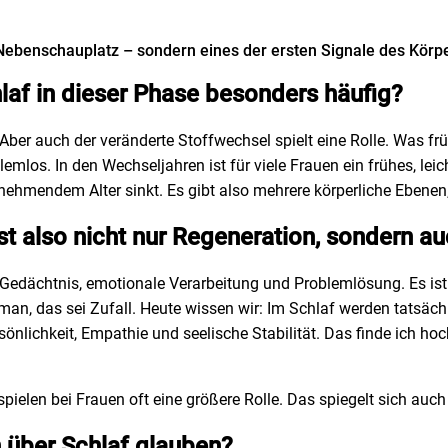
n Nebenschauplatz – sondern eines der ersten Signale des Körpe
af in dieser Phase besonders häufig?
r auch der veränderte Stoffwechsel spielt eine Rolle. Was frühe
mlos. In den Wechseljahren ist für viele Frauen ein frühes, leic
mendem Alter sinkt. Es gibt also mehrere körperliche Ebenen, d
st also nicht nur Regeneration, sondern a
r Gedächtnis, emotionale Verarbeitung und Problemlösung. Es i
an, das sei Zufall. Heute wissen wir: Im Schlaf werden tatsäch
rsönlichkeit, Empathie und seelische Stabilität. Das finde ich 
elen bei Frauen oft eine größere Rolle. Das spiegelt sich auc
n über Schlaf glauben?