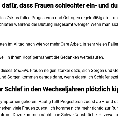
 dafür, dass Frauen schlechter ein- und d
 des Zyklus fallen Progesteron und Östrogen regelmäßig ab – un
chlafen während der Blutung insgesamt weniger. Wenn man sich
isten im Alltag nach wie vor mehr Care Arbeit, in sehr vielen Fälle
weil in ihrem Kopf permanent die Gedanken weiterlaufen.
u dieses
Grübeln.
Frauen neigen stärker dazu, sich Sorgen und Ge
 und Sorgen kommen gerade dann, wenn eigentlich Schlafenszeit
hr Schlaf in den Wechseljahren plötzlich 
mptomen gehören. Häufig fällt Progesteron zuerst ab – und das i
erken viele Frauen zuerst: Ich komme nicht mehr richtig zur Ru
zentrum. Dazu kommen nächtliche Schweißausbrüche, Hitzewallu