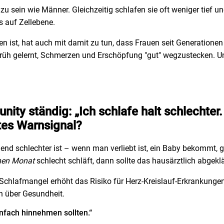
 sein wie Männer. Gleichzeitig schlafen sie oft weniger tief un
 auf Zellebene.
 ist, hat auch mit damit zu tun, dass Frauen seit Generatione
rüh gelernt, Schmerzen und Erschöpfung "gut" wegzustecken. Un
ty ständig: „Ich schlafe halt schlechter.
htes Warnsignal?
nd schlechter ist – wenn man verliebt ist, ein Baby bekommt, gr
inen Monat
schlecht schläft, dann sollte das hausärztlich abgekl
Schlafmangel erhöht das Risiko für Herz-Kreislauf-Erkrankunge
en über Gesundheit.
infach hinnehmen sollten.“