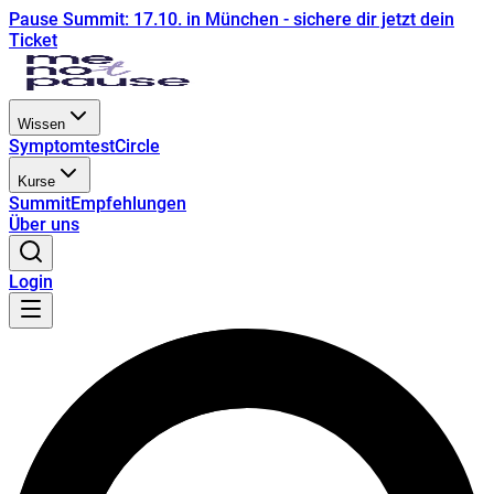
Pause Summit: 17.10. in München - sichere dir jetzt dein
Ticket
Wissen
Symptomtest
Circle
Kurse
Summit
Empfehlungen
Über uns
Login