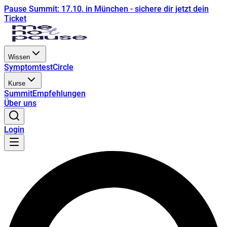
Pause Summit: 17.10. in München - sichere dir jetzt dein
Ticket
Wissen
Symptomtest
Circle
Kurse
Summit
Empfehlungen
Über uns
Login