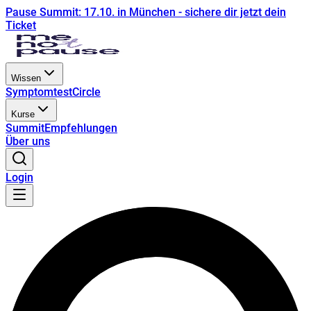
Pause Summit: 17.10. in München - sichere dir jetzt dein
Ticket
Wissen
Symptomtest
Circle
Kurse
Summit
Empfehlungen
Über uns
Login