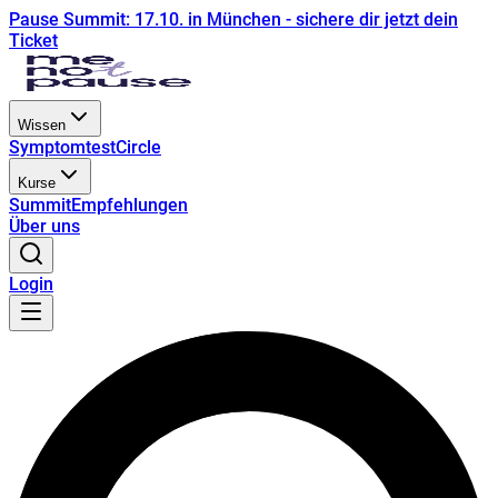
Pause Summit: 17.10. in München - sichere dir jetzt dein
Ticket
Wissen
Symptomtest
Circle
Kurse
Summit
Empfehlungen
Über uns
Login