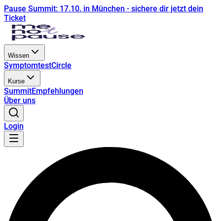
Pause Summit: 17.10. in München - sichere dir jetzt dein
Ticket
Wissen
Symptomtest
Circle
Kurse
Summit
Empfehlungen
Über uns
Login