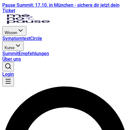
Pause Summit: 17.10. in München - sichere dir jetzt dein
Ticket
Wissen
Symptomtest
Circle
Kurse
Summit
Empfehlungen
Über uns
Login